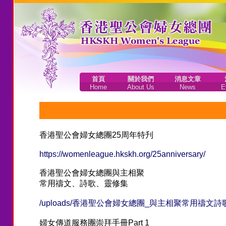
首頁
關於我們
消息文章
Home
About Us
News
E
香港聖公會婦女總團25周年特刋
https://womenleague.hkskh.org/25anniversary/
香港聖公會婦女總團與主相聚
常用禱文、詩歌、靈修集
/uploads/香港聖公會婦女總團_與主相聚常用禱文詩歌
婦女傳道服務團崇拜手冊Part 1